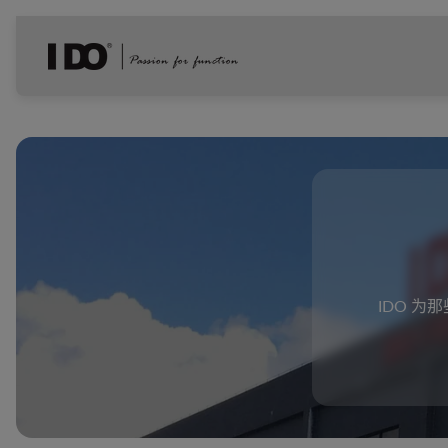
商
店
徽
标"
IDO 